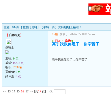
主题 : 189期【老澳门资料】【平特一肖】资料期期上精准！
15楼
发表于: 2026-07-08 01:57
---
【
千里相见
】
u
回复
u
编辑
u
高手我跟你定了....你辛苦了
圣骑士
发帖:
2451
高手我跟你定了....你辛苦了
威望:
15578 点
铜币:
3708 枚
贡献值:
0 点
好评度:
0 点
<<
13
14
15
16
17
>>
[共
17
页] Go