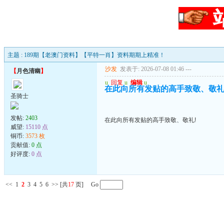
主题 : 189期【老澳门资料】【平特一肖】资料期期上精准！
沙发
发表于: 2026-07-08 01:46
---
【
月色清幽
】
u
回复
u
编辑
u
在此向所有发贴的高手致敬、敬礼
圣骑士
发帖:
2403
在此向所有发贴的高手致敬、敬礼!
威望:
15110 点
铜币:
3573 枚
贡献值:
0 点
好评度:
0 点
<<
1
2
3
4
5
6
>>
[共
17
页] Go