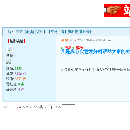
主题 : 189期【老澳门资料】【平特一肖】资料期期上精准！
板凳
发表于: 2026-07-08 01:47
---
【
魅影谍情
】
u
回复
u
编辑
u
凡是真心实意发好料帮助大家的都
圣骑士
发帖:
1195
凡是真心实意发好料帮助大家的都要一顶再顶
威望:
8136 点
铜币:
3632 枚
贡献值:
0 点
好评度:
0 点
<<
1
2
3
4
5
6
7
>>
[共
17
页] Go