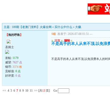
主题 : 189期【老澳门资料】火爆全网＜买什么中什么＞大赚.
6楼
发表于: 2026-07-08 01:51
---
【
海的呼唤
】
u
回复
u
编辑
u
不是高手的本人从来不顶,以免浪
圣骑士
发帖:
1179
不是高手的本人从来不顶,以免浪费本人的时
威望:
7627 点
铜币:
3374 枚
贡献值:
0 点
好评度:
0 点
<<
4
5
6
7
8
9
10
11
>>
[共
13
页] Go