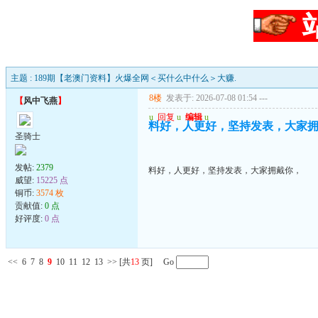
主题 : 189期【老澳门资料】火爆全网＜买什么中什么＞大赚.
8楼
发表于: 2026-07-08 01:54
---
【
风中飞燕
】
u
回复
u
编辑
u
料好，人更好，坚持发表，大家
圣骑士
发帖:
2379
料好，人更好，坚持发表，大家拥戴你，
威望:
15225 点
铜币:
3574 枚
贡献值:
0 点
好评度:
0 点
<<
6
7
8
9
10
11
12
13
>>
[共
13
页] Go