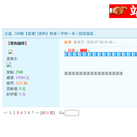
主题 : 189期【老澳门资料】精准◇平特一肖◇脱贫致富..
板凳
发表于: 2026-07-08 01:46
---
【
香热咖啡
】
u
回复
u
编辑
u
顶顶顶顶顶顶顶顶顶顶顶顶顶顶
圣骑士
发帖:
2508
顶顶顶顶顶顶顶顶顶顶顶顶顶顶顶顶
威望:
14584 点
铜币:
3231 枚
贡献值:
0 点
好评度:
0 点
<<
1
2
3
4
5
6
7
>>
[共
11
页] Go