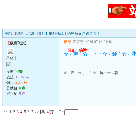
主题 : 189期【老澳门资料】疯狂杀庄十码中特★速进查看！
板凳
发表于: 2026-07-08 01:46
---
【
狄青取旗
】
u
回复
u
编辑
u
☆╮声╰☆╮╰╰☆╮鲜╰☆╮
圣骑士
发帖:
2490
☆╮声╰☆╮╰╰☆╮鲜╰☆╮花
威望:
15192 点
铜币:
3514 枚
贡献值:
0 点
好评度:
0 点
<<
1
2
3
4
5
6
7
>>
[共
14
页] Go