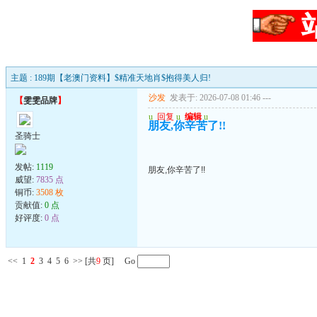
主题 : 189期【老澳门资料】$精准天地肖$抱得美人归!
沙发
发表于: 2026-07-08 01:46
---
【
雯雯品牌
】
u
回复
u
编辑
u
朋友,你辛苦了!!
圣骑士
发帖:
1119
朋友,你辛苦了!!
威望:
7835 点
铜币:
3508 枚
贡献值:
0 点
好评度:
0 点
<<
1
2
3
4
5
6
>>
[共
9
页] Go