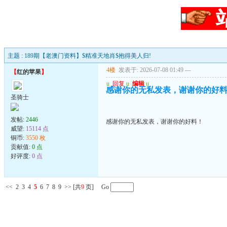
主题 : 189期【老澳门资料】$精准天地肖$抱得美人归!
4楼
发表于: 2026-07-08 01:49
---
【
红的苹果
】
u
回复
u
编辑
u
感谢你的无私发表，谢谢你的好
圣骑士
发帖:
2446
感谢你的无私发表，谢谢你的好料！
威望:
15114 点
铜币:
3550 枚
贡献值:
0 点
好评度:
0 点
<<
2
3
4
5
6
7
8
9
>>
[共
9
页] Go