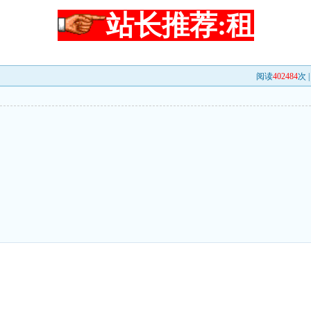
站长推荐:租
阅读
402484
次 