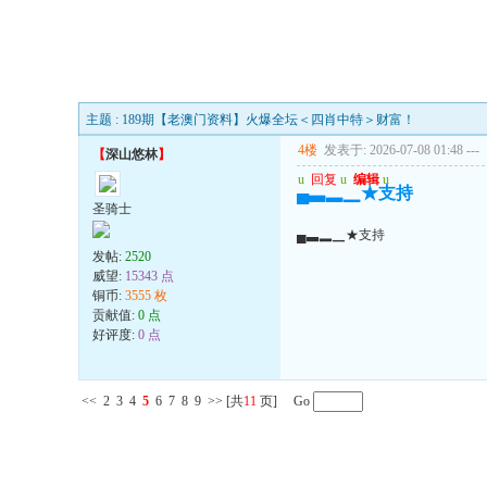
主题 : 189期【老澳门资料】火爆全坛＜四肖中特＞财富！
4楼
发表于: 2026-07-08 01:48
---
【
深山悠林
】
u
回复
u
编辑
u
▄▃▂▁★支持
圣骑士
▄▃▂▁★支持
发帖:
2520
威望:
15343 点
铜币:
3555 枚
贡献值:
0 点
好评度:
0 点
<<
2
3
4
5
6
7
8
9
>>
[共
11
页] Go