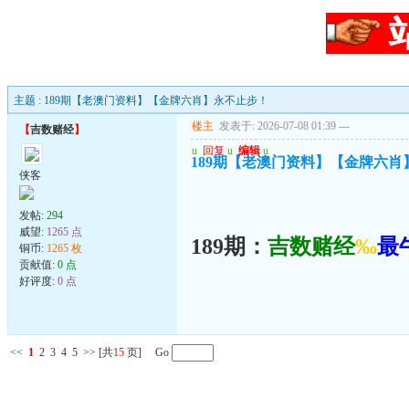
主题 : 189期【老澳门资料】【金牌六肖】永不止步！
楼主
发表于: 2026-07-08 01:39
---
【
吉数赌经
】
u
回复
u
编辑
u
189期【老澳门资料】【金牌六肖
侠客
发帖:
294
威望:
1265 点
189期：
吉数赌经
‰
最
铜币:
1265 枚
贡献值:
0 点
好评度:
0 点
<<
1
2
3
4
5
>>
[共
15
页] Go