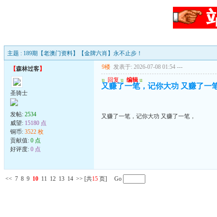
主题 : 189期【老澳门资料】【金牌六肖】永不止步！
9楼
发表于: 2026-07-08 01:54
---
【
森林过客
】
u
回复
u
编辑
u
又赚了一笔，记你大功 又赚了一
圣骑士
发帖:
2534
又赚了一笔，记你大功 又赚了一笔，
威望:
15180 点
铜币:
3522 枚
贡献值:
0 点
好评度:
0 点
<<
7
8
9
10
11
12
13
14
>>
[共
15
页] Go