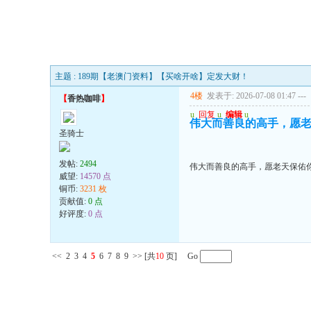
主题 : 189期【老澳门资料】【买啥开啥】定发大财！
4楼
发表于: 2026-07-08 01:47
---
【
香热咖啡
】
u
回复
u
编辑
u
伟大而善良的高手，愿
圣骑士
发帖:
2494
伟大而善良的高手，愿老天保佑
威望:
14570 点
铜币:
3231 枚
贡献值:
0 点
好评度:
0 点
<<
2
3
4
5
6
7
8
9
>>
[共
10
页] Go