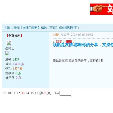
主题 : 189期【老澳门资料】精选【三肖】保你横财到手！
12楼
发表于: 2026-07-08 01:55
---
【
创富资料
】
u
回复
u
编辑
u
顶贴是友情.感谢你的分享，支持你!!!
圣骑士
发帖:
2479
顶贴是友情.感谢你的分享，支持你!!!!!!
威望:
15416 点
铜币:
3557 枚
贡献值:
0 点
好评度:
0 点
<<
10
11
12
13
14
15
>>
[共
15
页] Go