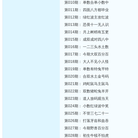
第010期： 单数合单小数中
第011期： 四面八方都毕业
第012期： 绿红波主攻红波
第013期： 恐畏十一无人识
第014期： 月上树梢有五更
第015期： 成双成对四八中
第016期： 一二三头水土数
第017期： 今期大双百分百
第018期： 大人不见小人怪
第019期： 单数有特兔平特
第020期： 合双水土金号码
第021期： 鸡蛇鼠马主鼠马
第022期： 双数猪蛇兔羊开
第023期： 道人放码观当天
第024期： 小数红绿波中奖
第025期： 不管三七二十一
第026期： 打落牙齿和血吞
第027期： 今期野兽百分百
第028期： 初生牛犊不怕虎