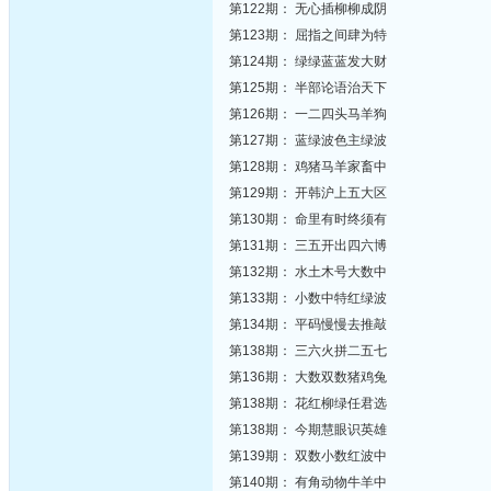
第122期： 无心插柳柳成阴
第123期： 屈指之间肆为特
第124期： 绿绿蓝蓝发大财
第125期： 半部论语治天下
第126期： 一二四头马羊狗
第127期： 蓝绿波色主绿波
第128期： 鸡猪马羊家畜中
第129期： 开韩沪上五大区
第130期： 命里有时终须有
第131期： 三五开出四六博
第132期： 水土木号大数中
第133期： 小数中特红绿波
第134期： 平码慢慢去推敲
第138期： 三六火拼二五七
第136期： 大数双数猪鸡兔
第138期： 花红柳绿任君选
第138期： 今期慧眼识英雄
第139期： 双数小数红波中
第140期： 有角动物牛羊中