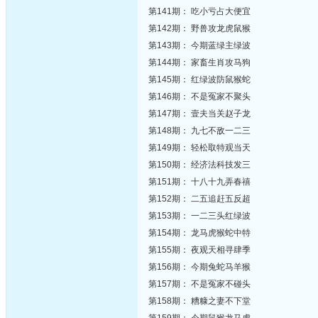
第141期： 吃小亏占大便宜
第142期： 野兽攻龙虎鼠猴
第143期： 今期蓝绿主绿波
第144期： 家畜生肖攻马狗
第145期： 红绿波防鼠猴蛇
第146期： 不是冤家不聚头
第147期： 壹夫当关赵子龙
第148期： 九七不敌一二三
第149期： 轻松取特观当天
第150期： 经济法科技发三
第151期： 十八十九弄春禧
第152期： 二五追赶五反超
第153期： 一二三头红绿波
第154期： 龙马虎猴蛇中特
第155期： 夜观天相寻肆季
第156期： 今期兔蛇马羊猴
第157期： 不是冤家不碰头
第158期： 糟糠之妻不下堂