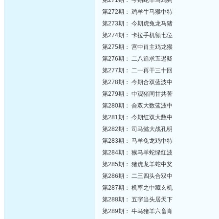
第271期： 今期蛇羊马鸡狗
第272期： 鸡羊牛马猴中特
第273期： 今期虎兔龙马猪
第274期： 卡拉手机额七位
第275期： 宫中肖主鸡龙猴
第276期： 二八追求五迟疑
第277期： 二一再干三十回
第278期： 今期合双蓝波中
第279期： 中观猪同甘共苦
第280期： 合双大数蓝波中
第281期： 今期红双大数中
第282期： 司马懿大战孔明
第283期： 马羊兔龙鸡中特
第284期： 猴马羊蛇绿红波
第285期： 猪虎龙羊蛇中奖
第286期： 二三四头合双中
第287期： 机率之中藏玄机
第288期： 五字当头居天下
第289期： 牛马猪羊六畜肖