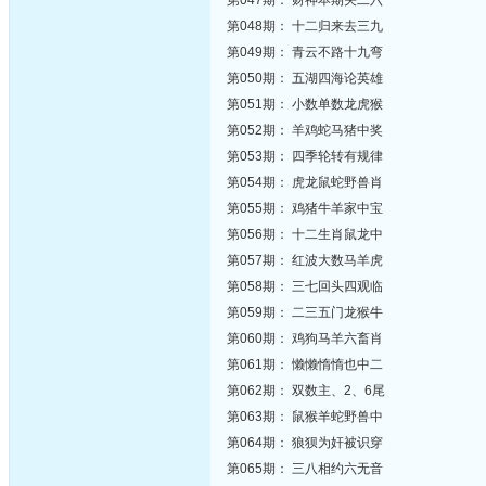
第047期： 财神本期关二六
第048期： 十二归来去三九
第049期： 青云不路十九弯
第050期： 五湖四海论英雄
第051期： 小数单数龙虎猴
第052期： 羊鸡蛇马猪中奖
第053期： 四季轮转有规律
第054期： 虎龙鼠蛇野兽肖
第055期： 鸡猪牛羊家中宝
第056期： 十二生肖鼠龙中
第057期： 红波大数马羊虎
第058期： 三七回头四观临
第059期： 二三五门龙猴牛
第060期： 鸡狗马羊六畜肖
第061期： 懒懒惰惰也中二
第062期： 双数主、2、6尾
第063期： 鼠猴羊蛇野兽中
第064期： 狼狈为奸被识穿
第065期： 三八相约六无音