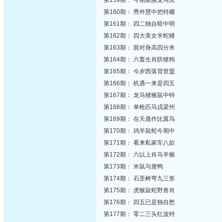
第159期： 今期鼠猴龙马虎
第160期： 秀外慧中把特藏
第161期： 四二独自暗中明
第162期： 四大美女羊蛇猪
第163期： 面对身高四分米
第164期： 六畜生肖防猪狗
第165期： 今岁西落背世盟
第166期： 机遇一来是四五
第167期： 龙马猪猴鼠中特
第168期： 单枪匹马戌梁州
第169期： 在天愿作比翼鸟
第170期： 鸡羊鼠蛇今期中
第171期： 看来私家车八款
第172期： 六以上肖马羊猴
第173期： 米鼠与唐鸭
第174期： 石歪树弯九三形
第175期： 虎猴鼠蛇野兽肖
第176期： 四五已是独自愁
第177期： 零二三头红波特