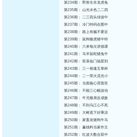
第234期： 野兽生肖龙虎兔
第235期： 山光水色二二四
第236期： 二三四头绿波中
第237期： 冷门特码在图中
第238期： 路上有贼不要近
第239期： 鼠狗猴虎猪中特
第240期： 六来每次讲德课
第241期： 马羊鼠蛇猪兔牛
第242期： 双喜临门福星到
第243期： 三一相逢五掌杯
第244期： 二一荣火流光小
第245期： 当面输心背面笑
第246期： 不能三心幅波动
第247期： 牛兄猴弟反成敌
第248期： 不到乌江心不死
第249期： 大树底下好乘凉
第250期： 家畜攻猪狗牛马
第251期： 赢钱料当家作主
第252期： 红波大数合双中