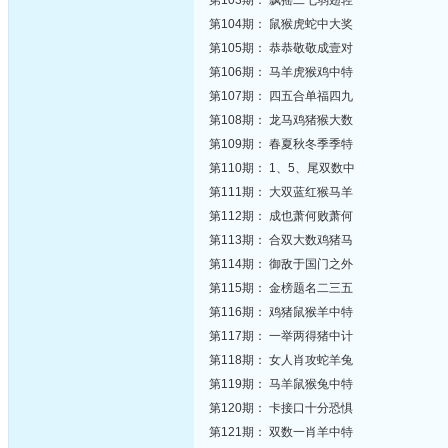
第103期： 飘摇二七弱翅轻
第104期： 鼠猴虎蛇中大奖
第105期： 恭恭敬敬成壹对
第106期： 马羊虎猴鸡中特
第107期： 四五合单福四九
第108期： 龙马鸡猪猴大数
第109期： 春夏秋冬季季特
第110期： 1、5、尾双数中
第111期： 大双蓝红猴马羊
第112期： 成也萧何败萧何
第113期： 合双大数鸡猪马
第114期： 御敌于国门之外
第115期： 金榜题名二三五
第116期： 鸡猪鼠猴羊中特
第117期： 一举两得猪中计
第118期： 女人肖攻蛇羊兔
第119期： 马羊鼠猴兔中特
第120期： 卡接口十分恐惧
第121期： 双数一肖羊中特