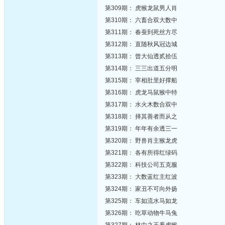
第309期： 虎猴龙鼠男人肖
第310期： 六畜合双大数中
第311期： 春蚕到死丝方尽
第312期： 直随秋风冠边城
第313期： 曾大仙透贰拾伍
第314期： 三三出道五分明
第315期： 宰相肚里好撑船
第316期： 虎龙马鼠猴中特
第317期： 水火木数合双中
第318期： 择其善者而从之
第319期： 年年有余透三一
第320期： 野兽肖主猴龙虎
第321期： 各有所得红绿码
第322期： 科技公司五克服
第323期： 大数蓝红主红波
第324期： 家丑不可向外扬
第325期： 车如流水马如龙
第326期： 吃草动物牛马兔