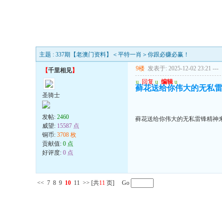
主题 : 337期【老澳门资料】＜平特一肖＞你跟必赚必赢！
9楼
发表于: 2025-12-02 23:21
---
【
千里相见
】
u
回复
u
编辑
u
藓花送给你伟大的无私雷
圣骑士
发帖:
2460
藓花送给你伟大的无私雷锋精神来
威望:
15587 点
铜币:
3708 枚
贡献值:
0 点
好评度:
0 点
<<
7
8
9
10
11
>>
[共
11
页] Go