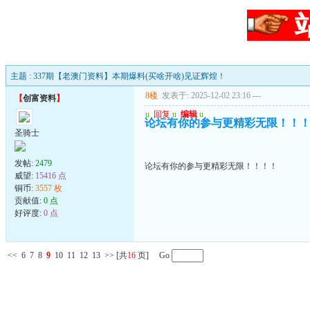
主题 : 337期【老澳门资料】本期爆料(买啥开啥)见证辉煌！
8楼
发表于: 2025-12-02 23:16
---
【
创富资料
】
u
回复
u
编辑
u
论坛有你的参与更精彩无限！！
圣骑士
发帖:
2479
论坛有你的参与更精彩无限！！！！
威望:
15416 点
铜币:
3557 枚
贡献值:
0 点
好评度:
0 点
<<
6
7
8
9
10
11
12
13
>>
[共
16
页] Go