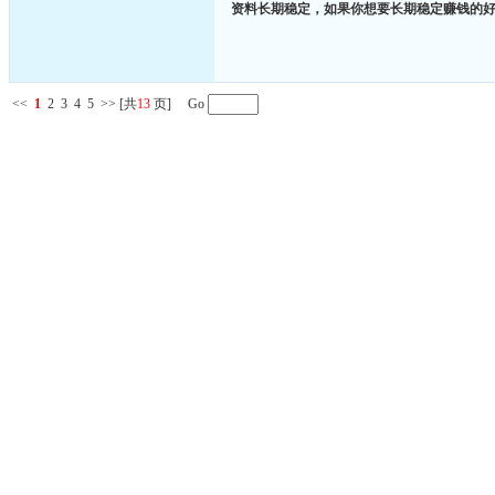
资料长期稳定，如果你想要长期稳定赚钱的
<<
1
2
3
4
5
>>
[共
13
页] Go