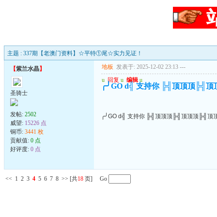
主题 : 337期【老澳门资料】☆平特①尾☆实力见证！
地板
发表于: 2025-12-02 23:13
---
【
紫兰水晶
】
u
回复
u
编辑
u
╭╯GO d╣ 支持你 ╠╣顶顶顶╠╣
圣骑士
发帖:
2502
╭╯GO d╣ 支持你 ╠╣顶顶顶╠╣顶顶顶╠╣顶
威望:
15226 点
铜币:
3441 枚
贡献值:
0 点
好评度:
0 点
<<
1
2
3
4
5
6
7
8
>>
[共
18
页] Go