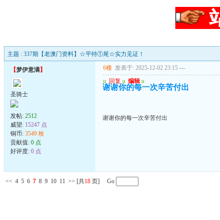
主题 : 337期【老澳门资料】☆平特①尾☆实力见证！
6楼
发表于: 2025-12-02 23:15
---
【
梦伊意满
】
u
回复
u
编辑
u
谢谢你的每一次辛苦付出
圣骑士
发帖:
2512
谢谢你的每一次辛苦付出
威望:
15247 点
铜币:
3549 枚
贡献值:
0 点
好评度:
0 点
<<
4
5
6
7
8
9
10
11
>>
[共
18
页] Go