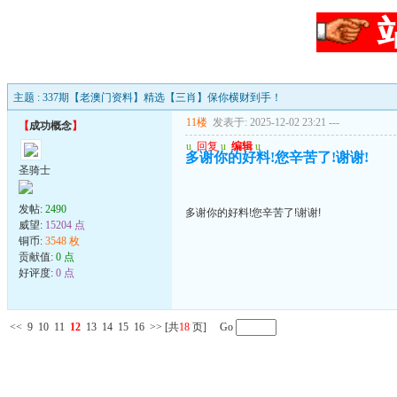
主题 : 337期【老澳门资料】精选【三肖】保你横财到手！
11楼
发表于: 2025-12-02 23:21
---
【
成功概念
】
u
回复
u
编辑
u
多谢你的好料!您辛苦了!谢谢!
圣骑士
发帖:
2490
多谢你的好料!您辛苦了!谢谢!
威望:
15204 点
铜币:
3548 枚
贡献值:
0 点
好评度:
0 点
<<
9
10
11
12
13
14
15
16
>>
[共
18
页] Go